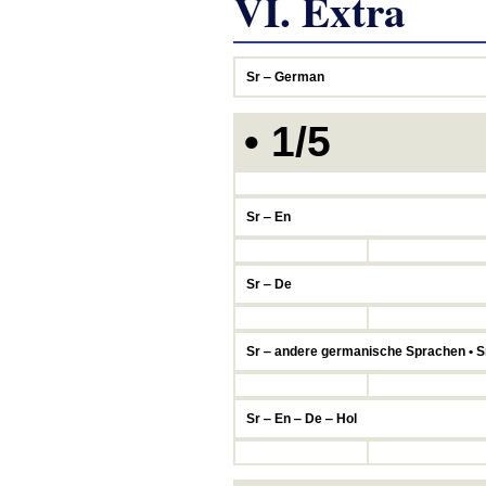
VI. Extra
Sr ‒ German
• 1/5
Sr ‒ En
Sr ‒ De
Sr ‒ andere germanische Sprachen • S
Sr ‒ En ‒ De ‒ Hol