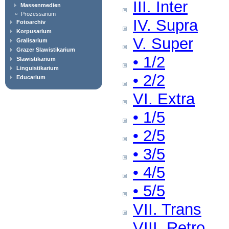
III. Inter
Massenmedien
Prozessarium
IV. Supra
Fotoarchiv
Korpusarium
V. Super
Gralisarium
Grazer Slawistikarium
• 1/2
Slawistikarium
Linguistikarium
• 2/2
Educarium
VI. Extra
• 1/5
• 2/5
• 3/5
• 4/5
• 5/5
VII. Trans
VIII. Retro