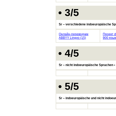
• 3/5
Sr ‒ verschiedene indoeuropäische S
Онлайн-переводчик
Проект d
ABBYY Lingvo (15)
900 язы
• 4/5
Sr ‒ nicht indoeuropäische Sprachen 
• 5/5
Sr ‒ indoeuropäische und nicht indo