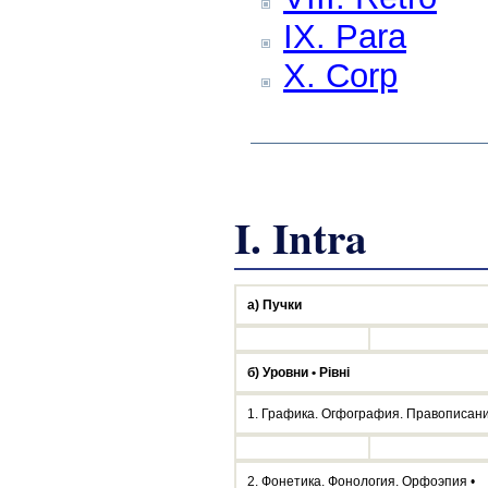
IX. Para
X. Corp
I. Intra
а) Пучки
б) Уровни • Рівні
1. Графика. Огфография. Правописани
2. Фонетика. Фонология. Орфоэпия •