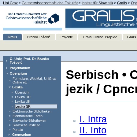
Uni Graz
>
Geisteswissenschaftliche Fakultät
>
Institut für Slawistik
>
Gralis
>
Ope
Gralis
Branko Tošović
Projekte
Gralis–Online–Projekte
Gralis
O. Univ.-Prof. Dr. Branko
Tošović
Projektarium
Serbisch • 
Operarium
Formulare, WebMail, UniGraz
Online etc
jezik / Српс
Lexika
Übersicht
Lexika RU
Lexika UK
Lexika SR
Elektronische Bibliotheken
I. Intra
Elektronische Foren
Slawische Bibliotheken
Slawische Institute
II. Into
Portale
Generarium