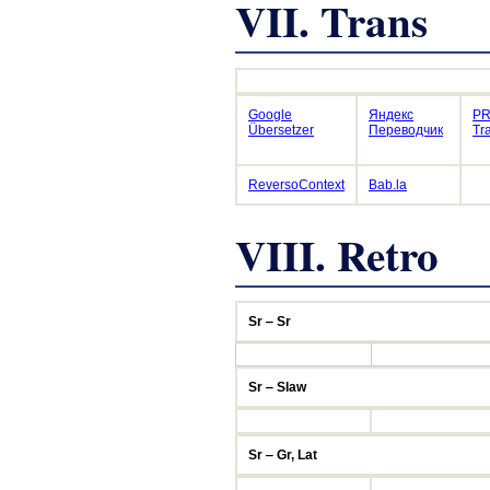
VII. Trans
Google
Яндекс
PR
Übersetzer
Переводчик
Tr
ReversoContext
Bab.la
VIII. Retro
Sr ‒ Sr
Sr ‒ Slaw
Sr ‒ Gr, Lat