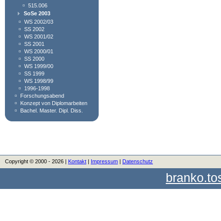
515.006
SoSe 2003
WS 2002/03
SS 2002
WS 2001/02
SS 2001
WS 2000/01
SS 2000
WS 1999/00
SS 1999
WS 1998/99
1996-1998
Forschungsabend
Konzept von Diplomarbeiten
Bachel. Master. Dipl. Diss.
Copyright © 2000 - 2026 |
Kontakt
|
Impressum
|
Datenschutz
branko.to