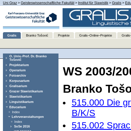
Uni Graz
>
Geisteswissenschaftliche Fakultät
>
Institut für Slawistik
>
Gralis
>
Edu
Gralis
Branko Tošović
Projekte
Gralis–Online–Projekte
Gralis
O. Univ.-Prof. Dr. Branko
Tošović
Projektarium
WS 2003/20
Operarium
Fotoarchiv
Korpusarium
Branko Tošo
Gralisarium
Grazer Slawistikarium
Slawistikarium
515.000 Die g
Linguistikarium
Educarium
B/K/S
Index
Lehrveranstaltungen
Index
515.002 Sprac
SoSe 2016