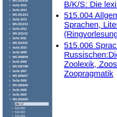
WS 2015/16
B/K/S: Die lex
SoSe 2015
SoSe 2014
515.004 Allgem
WS 2013/14
SoSe 2013
Sprachen, Lite
WS 2012/13
SoSe 2012
(Ringvorlesung
WS 2011/12
SoSe 2011
515.006 Sprac
WS 2010/11
SoSe 2010
Russischen:Di
SoSe 2009
WS 2008/09
Zoolexik, Zoo
SoSe 2008
WS 2007/08
Zoopragmatik
SoSe 2007
WS 2006/07
SoSe 2006
WS 2005/06
SoSe 2005
SoSe 2004
WS 2003/04
Alle LV
515.000
515.002
515.004