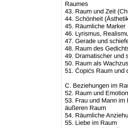
Raumes
43. Raum und Zeit (Ch
44. Schönheit (Ästhet
45. Räumliche Marker
46. Lyrismus, Realis
47. Gerade und schief
48. Raum des Gedicht
49. Dramatischer und 
50. Raum als Wachzus
51. Ćopićs Raum und d
C. Beziehungen im R
52. Raum und Emotio
53. Frau und Mann im
äußeren Raum
54. Räumliche Anzieh
55. Liebe im Raum