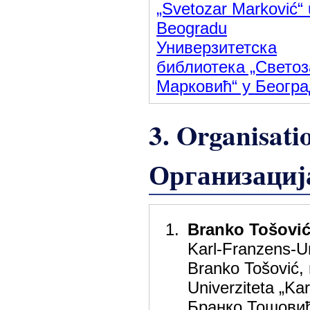
„Svetozar Marković“ 
Beogradu
Универзитетска
библиотека „Светоз
Марковић“ у Београ
3. Organisati
Организациј
Branko Tošovi
Karl-Franzens-Un
Branko Tošović, r
Univerziteta „Ka
Бранко Тошовић