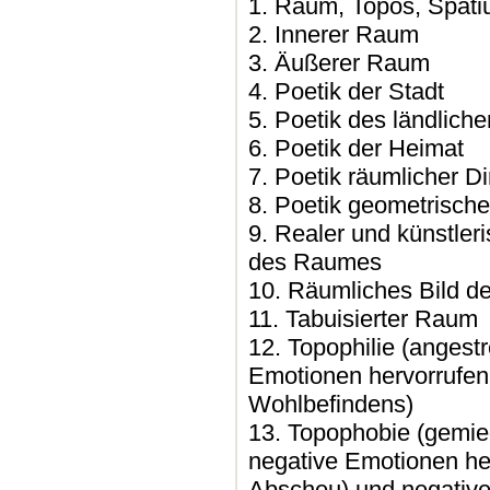
1. Raum, Topos, Spat
2. Innerer Raum
3. Äußerer Raum
4. Poetik der Stadt
5. Poetik des ländlic
6. Poetik der Heimat
7. Poetik räumlicher D
8. Poetik geometrischer
9. Realer und künstleris
des Raumes
10. Räumliches Bild de
11. Tabuisierter Raum
12. Topophilie (angestr
Emotionen hervorrufen
Wohlbefindens)
13. Topophobie (gemie
negative Emotionen he
Abscheu) und negative