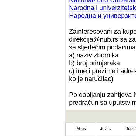
Narodna i univerzitets
Народна и универзит
Zainteresovani za kupo
direkcija@nub.rs sa za
sa sljedećim podacima
a) naziv zbornika
b) broj primjeraka
c) ime i prezime i adre
ko je naručilac)
Po dobijanju zahtjeva N
predračun sa uputstvi
Miloš
Jevtić
Beogr