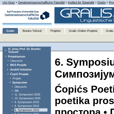
Uni Graz
>
Geisteswissenschaftliche Fakultät
>
Institut für Slawistik
>
Gralis
>
Pro
Gralis
Branko Tošović
Projekte
Gralis–Online–Projekte
Gralis
O. Univ.-Prof. Dr. Branko
Tošović
Projektarium
6. Symposiu
Übersicht
BKS-Projekt
Andrić-Initiative
Симпозију
Ćopić-Projekt
Projekt
Symposien
Ćopićs Poet
Übersicht
Alle
11. Symposium 2026
poetika pro
10. Symposium 2025
9. Symposium 2019
8. Symposium 2018
простора • 
6. Symposium 2016