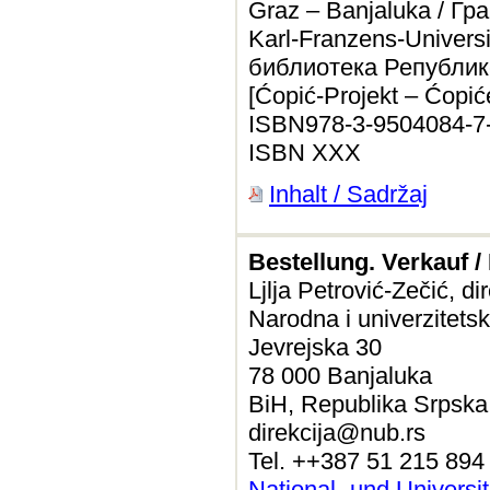
Graz – Banjaluka / Грац
Karl-Franzens-Univers
библиотека Републик
[Ćopić-Projekt – Ćopiće
ISBN978-3-9504084-7
ISBN XXX
Inhalt / Sadržaj
Bestellung. Verkauf /
Ljlja Petrović-Zečić, di
Narodna i univerzitets
Jevrejska 30
78 000 Banjaluka
BiH, Republika Srpska
direkcija@nub.rs
Tel. ++387 51 215 894
National- und Universi