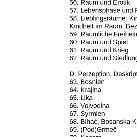
56. Raum und Erotik
57. Lebensphase und 
58. Lieblingsräume: K
Kindheit im Raum; Be
59. Räumliche Freihei
60. Raum und Spiel
61. Raum und Krieg
62. Raum und Siedlun
D. Perzeption, Deskri
63. Bosnien
64. Krajina
65. Lika
66. Vojvodina
67. Syrmien
68. Bihać, Bosanska K
69. (Pod)Grmeč