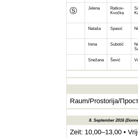
Jelena
Ratkov-
S
Ⓢ
Kvočka
Ka
Nataša
Spasić
N
Irena
Subotić
N
S
Snežana
Šević
V
Raum/Prostorija/Просто
8. September 2016 (Donne
Zeit: 10,00–13,00 • Vr