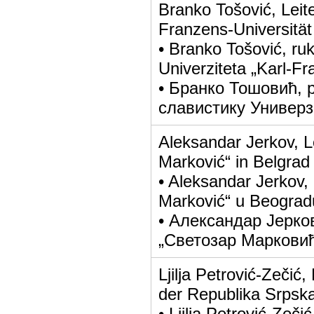
Branko Tošović, Leiter
Franzens-Universitä
• Branko Tošović, ruko
Univerziteta „Karl-F
• Бранко Тошовић, 
славистику Универз
Aleksandar Jerkov, Le
Marković“ in Belgrad
• Aleksandar Jerkov, 
Marković“ u Beograd
• Александар Јерко
„Светозар Марковић
Ljilja Petrović-Zečić,
der Republika Srpska
• Ljilja Petrović-Zeči