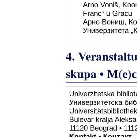
Arno Voniš, Koord
Franc“ u Gracu
Арно Вониш, Ко
Универзитета „
4. Veranstalt
skupa • М(е)
Univerzitetskа bibli
Универзитетска биб
Universitätsbibliothe
Bulevar kralja Alek
11120 Beograd • 111
Kontakt • Контакт