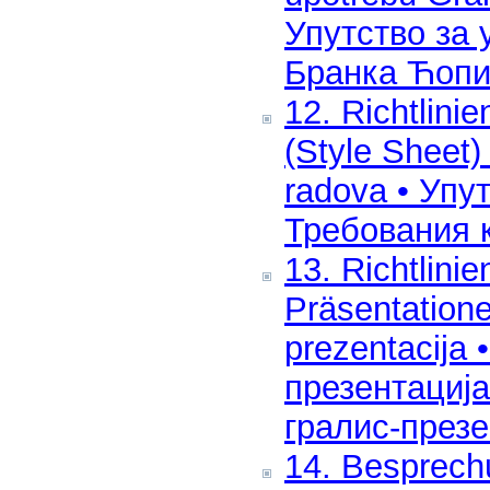
Упутство за 
Бранка Ћоп
12. Richtlini
(Style Sheet)
radova • Упу
Требования 
13. Richtlini
Präsentatione
prezentacija
презентација
гралис-през
14. Besprech