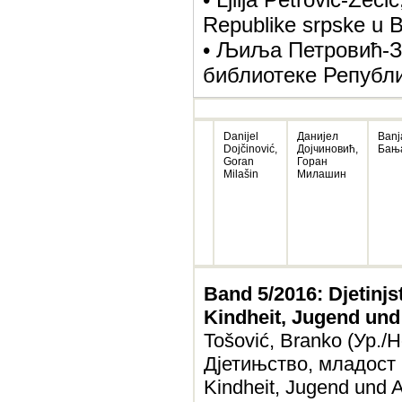
Republike srpske u B
• Љиља Петровић-Зе
библиотеке Републ
Danijel
Данијел
Banj
Dojčinović,
Дојчиновић,
Бањ
Goran
Горан
Milašin
Милашин
Band 5/2016: Djetinjs
Kindheit, Jugend und
Tošović, Branko (Ур./H
Дјетињство, младост
Kindheit, Jugend und 