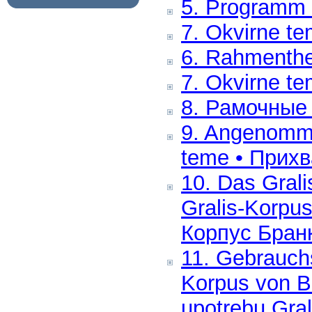
5. Programm 
7. Okvirne t
6. Rahmenth
7. Okvirne t
8. Рамочные
9. Angenomm
teme • Прих
10. Das Gral
Gralis-Korpu
Корпус Бран
11. Gebrauchs
Korpus von B
upotrebu Gra