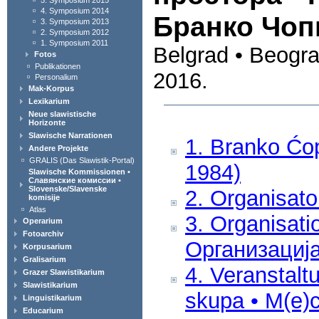
5. Symposium 2015
4. Symposium 2014
Бранко Чоп
3. Symposium 2013
2. Symposium 2012
1. Symposium 2011
Belgrad • Beogra
Fotos
Publikationen
2016.
Personalium
Mak-Korpus
Lexikarium
Neue slawistische
Horizonte
Slawische Narrationen
1. Branko Ćo
Andere Projekte
GRALIS (Das Slawistik-Portal)
1984)
Slawische Kommissionen •
Славянские комиссии •
Slovenske/Slavenske
2. Organisato
komisije
Atlas
3. Organisati
Operarium
Fotoarchiv
Организациј
Korpusarium
Gralisarium
4. Veranstalt
Grazer Slawistikarium
Slawistikarium
skupa • М(е)
Linguistikarium
Educarium