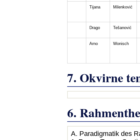
Tijana
Milenković
Drago
Tešanović
Arno
Wonisch
7. Okvirne t
6. Rahmenth
A. Paradigmatik des 