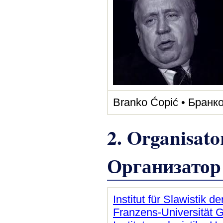
Branko Ćopić • Бранк
2. Organisato
Организатор
Institut für Slawistik de
Franzens-Universität 