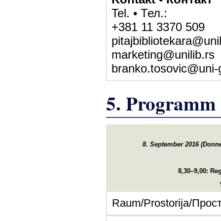
Tel. • Тел.:
+381 11 3370 509
pitajbibliotekara@unil
marketing@unilib.rs
branko.tosovic@uni-
5. Programm 
8. September 2016 (Donne
8,30–9,00:
Reg
Raum/Prostorija/Просто