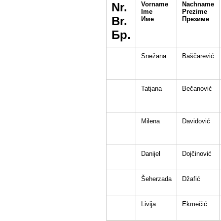
Nr.
Vorname
Nachname
Ime
Prezime
Br.
Име
Презиме
Бр.
Snežana
Baščarević
Tatjana
Bečanović
Milena
Davidović
Danijel
Dojčinović
Šeherzada
Džafić
Livija
Ekmečić