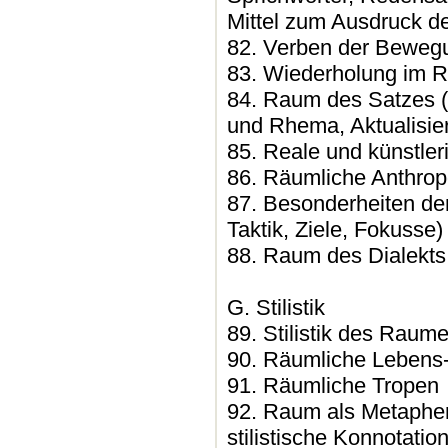
Mittel zum Ausdruck 
82. Verben der Beweg
83. Wiederholung im R
84. Raum des Satzes (
und Rhema, Aktualisie
85. Reale und künstle
86. Räumliche Anthro
87. Besonderheiten de
Taktik, Ziele, Fokusse)
88. Raum des Dialekts
G. Stilistik
89. Stilistik des Raum
90. Räumliche Lebens-
91. Räumliche Tropen
92. Raum als Metapher
stilistische Konnotatio