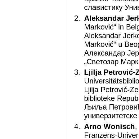
славистику Уни
Aleksandar Jer
Marković“ in Bel
Aleksandar Jerko
Marković“ u Beo
Александар Јер
„Светозар Марк
Ljilja Petrović-
Universitätsbibl
Ljilja Petrović-Z
bibliotekе Repub
Љиља Петровић
универзитетске
Arno Wonisch
,
Franzens-Univer