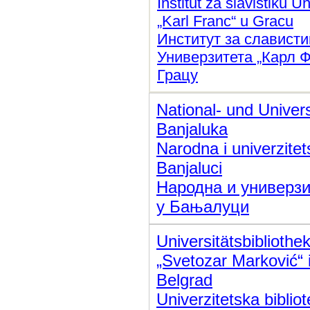
Institut za slavistiku Un
„Karl Franc“ u Gracu
Институт за слависти
Универзитета „Карл Ф
Грацу
National- und Univers
Banjaluka
Narodna i univerzite
Banjaluci
Народна и универзи
у Бањалуци
Universitätsbibliothe
„Svetozar Marković“ 
Belgrad
Univerzitetska biblio