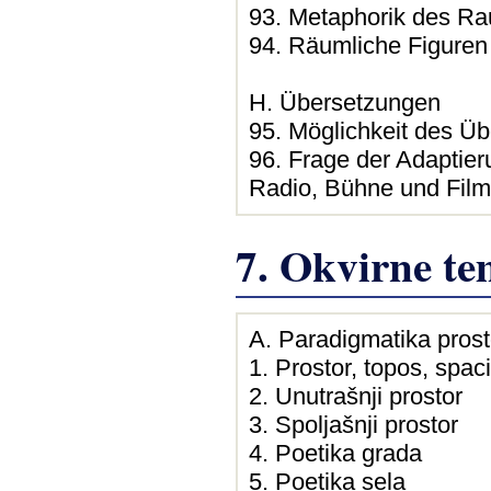
93. Metaphorik des R
94. Räumliche Figuren
H. Übersetzungen
95. Möglichkeit des Ü
96. Frage der Adaptie
Radio, Bühne und Film
7. Okvirne t
A. Paradigmatika prost
1. Prostor, topos, spa
2. Unutrašnji prostor
3. Spoljašnji prostor
4. Poetika grada
5. Poetika sela