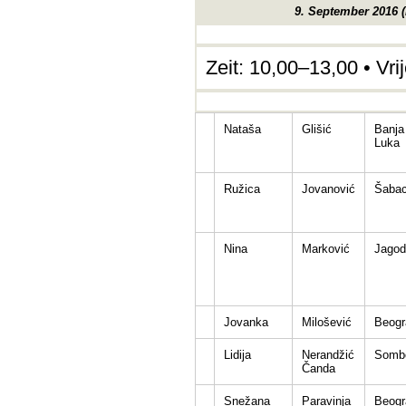
9. September 2016 (
Zeit: 10,00–13,00 • Vr
Nataša
Glišić
Banja
Luka
Ružica
Jovanović
Šaba
Nina
Marković
Jagod
Jovanka
Milošević
Beogr
Lidija
Nerandžić
Somb
Čanda
Snežana
Paravinja
Beogr