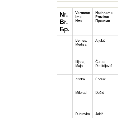
Nr.
Vorname
Nachname
Ime
Prezime
Br.
Име
Презиме
Бр.
Bernes,
Aljukić
Medisa
Ilijana,
Čutura,
Maja
Dimitrijević
Zrinka
Ćoralić
Milorad
Dešić
Dubravko
Jakić