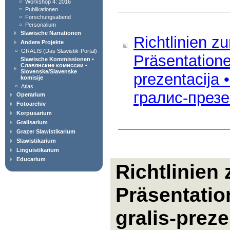
Workshop 4: 2016
Publikationen
Forschungsabend
Personalium
Slawische Narrationen
Richtlinien z
Andere Projekte
GRALIS (Das Slawistik-Portal)
Präsentatione
Slawische Kommissionen •
Славянские комиссии •
Slovenske/Slavenske
prezentacija
komisije
Atlas
гралис-през
Operarium
Fotoarchiv
Korpusarium
Gralisarium
Grazer Slawistikarium
Slawistikarium
Linguistikarium
Educarium
Richtlinien 
Präsentatio
gralis-prez