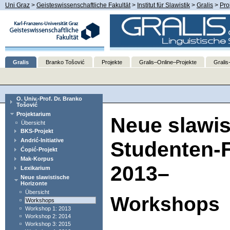
Uni Graz
>
Geisteswissenschaftliche Fakultät
>
Institut für Slawistik
>
Gralis
>
Pro
Gralis
Branko Tošović
Projekte
Gralis–Online–Projekte
Gralis
O. Univ.-Prof. Dr. Branko
Tošović
Projektarium
Neue slawis
Übersicht
BKS-Projekt
Andrić-Initiative
Studenten-F
Ćopić-Projekt
Mak-Korpus
2013–
Lexikarium
Neue slawistische
Horizonte
Übersicht
Workshops
Workshops
Workshop 1: 2013
Workshop 2: 2014
Workshop 3: 2015