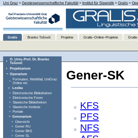
Uni Graz
>
Geisteswissenschaftliche Fakultät
>
Institut für Slawistik
>
Gralis
>
Ope
Gralis
Branko Tošović
Projekte
Gralis–Online–Projekte
Gralis
O. Univ.-Prof. Dr. Branko
Tošović
Projektarium
Gener-SK
Operarium
Formulare, WebMail, UniGraz
Online etc
Lexika
Elektronische Bibliotheken
Elektronische Foren
KFS
Slawische Bibliotheken
Slawische Institute
Portale
PFS
Generarium
Übersicht
NFS
Gener RU
Gener BKS
Gener SL