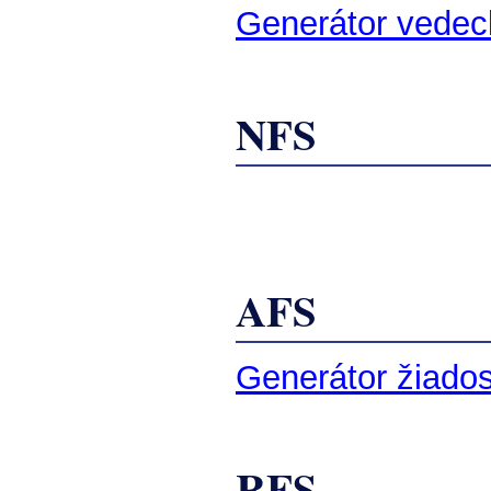
Generátor vedec
NFS
AFS
Generátor žiado
RFS