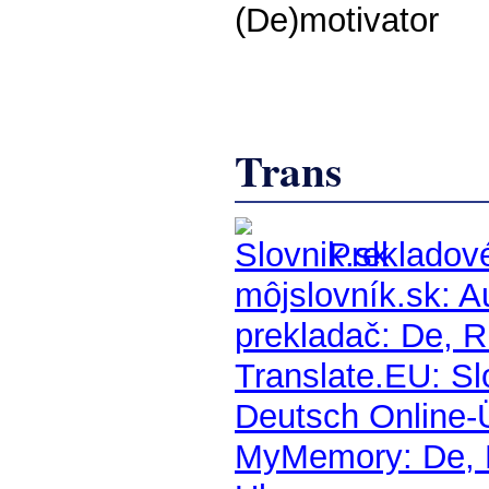
(De)motivator
Trans
Prekladové
môjslovník.sk: A
prekladač: De, Ru
Translate.EU: S
Deutsch Online-
MyMemory: De, Be