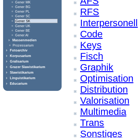
AFS
Gener MK
Gener BG
RFS
Gener PL
Gener SC
Interpersonell
Gener SK
Gener UK
Gener BE
Code
Gener AI
Massenmedien
Keys
Prozessarium
Fotoarchiv
Fisch
Korpusarium
Gralisarium
Graphik
Grazer Slawistikarium
Slawistikarium
Optimisation
Linguistikarium
Educarium
Distribution
Valorisation
Multimedia
Trans
Sonstiges