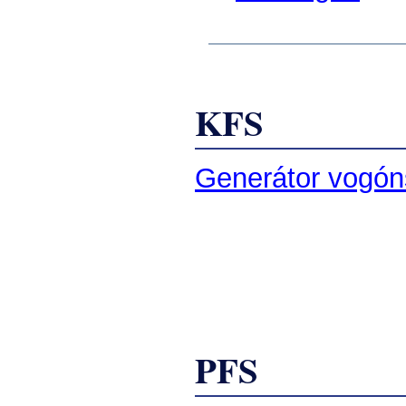
KFS
Generátor vogón
PFS